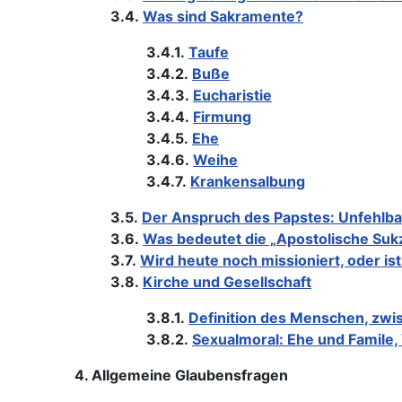
3.4.
Was sind Sakramente?
3.4.1.
Taufe
3.4.2.
Buße
3.4.3.
Eucharistie
3.4.4.
Firmung
3.4.5.
Ehe
3.4.6.
Weihe
3.4.7.
Krankensalbung
3.5.
Der Anspruch des Papstes: Unfehlba
3.6.
Was bedeutet die „Apostolische Suk
3.7.
Wird heute noch missioniert, oder is
3.8.
Kirche und Gesellschaft
3.8.1.
Definition des Menschen, zwi
3.8.2.
Sexualmoral: Ehe und Famile,
4. Allgemeine Glaubensfragen