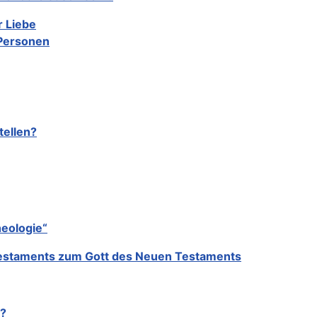
r Liebe
 Personen
tellen?
eologie“
 Testaments zum Gott des Neuen Testaments
t?