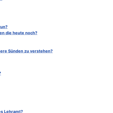
tun?
en die heute noch?
nsere Sünden zu verstehen?
?
es Lehramt?