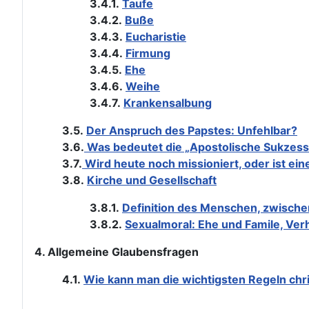
3.4.1.
Taufe
3.4.2.
Buße
3.4.3.
Eucharistie
3.4.4.
Firmung
3.4.5.
Ehe
3.4.6.
Weihe
3.4.7.
Krankensalbung
3.5.
Der Anspruch des Papstes: Unfehlbar?
3.6.
Was bedeutet die „Apostolische Sukzess
3.7.
Wird heute noch missioniert, oder ist ei
3.8.
Kirche und Gesellschaft
3.8.1.
Definition des Menschen, zwische
3.8.2.
Sexualmoral: Ehe und Famile, Ver
4. Allgemeine Glaubensfragen
4.1.
Wie kann man die wichtigsten Regeln ch