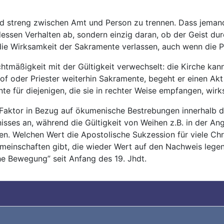
d streng zwischen Amt und Person zu trennen. Dass jemand 
dessen Verhalten ab, sondern einzig daran, ob der Geist du
die Wirksamkeit der Sakramente verlassen, auch wenn die Pe
echtmäßigkeit mit der Gültigkeit verwechselt: die Kirche ka
f oder Priester weiterhin Sakramente, begeht er einen Ak
e für diejenigen, die sie in rechter Weise empfangen, wirk
 Faktor in Bezug auf ökumenische Bestrebungen innerhalb d
ses an, während die Gültigkeit von Weihen z.B. in der Ang
. Welchen Wert die Apostolische Sukzession für viele Chris
einschaften gibt, die wieder Wert auf den Nachweis legen,
che Bewegung” seit Anfang des 19. Jhdt.