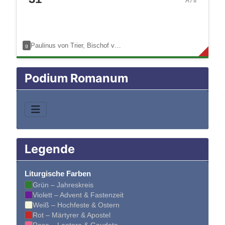
A / II
Paulinus von Trier, Bischof v…
g
Podium Romanum
Legende
Liturgische Farben
Grün – Jahreskreis
Violett – Advent & Fastenzeit
Weiß – Hochfeste & Ostern
Rot – Märtyrer & Apostel