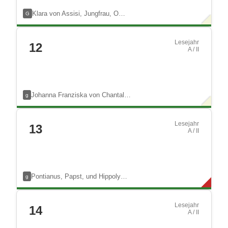
Klara von Assisi, Jungfrau, O…
G
Lesejahr
12
A / II
Johanna Franziska von Chantal…
g
Lesejahr
13
A / II
Pontianus, Papst, und Hippoly…
g
Lesejahr
14
A / II