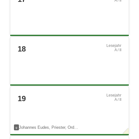
A / II
Lesejahr
18
A / II
Lesejahr
19
A / II
Johannes Eudes, Priester, Ord…
g