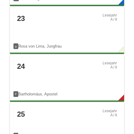
Lesejahr
23
A / II
Rosa von Lima, Jungfrau
g
Lesejahr
24
A / II
Bartholomäus, Apostel
F
Lesejahr
25
A / II