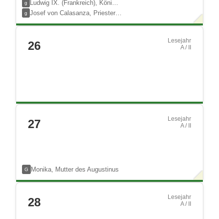
Ludwig IX. (Frankreich), Köni…
g
Josef von Calasanza, Priester…
g
Lesejahr
26
A / II
Lesejahr
27
A / II
Monika, Mutter des Augustinus
G
Lesejahr
28
A / II