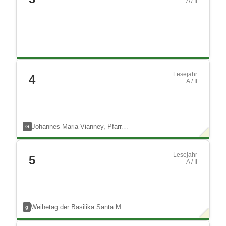
A / II
Lesejahr
4
A / II
Johannes Maria Vianney, Pfarr…
G
Lesejahr
5
A / II
Weihetag der Basilika Santa M…
g