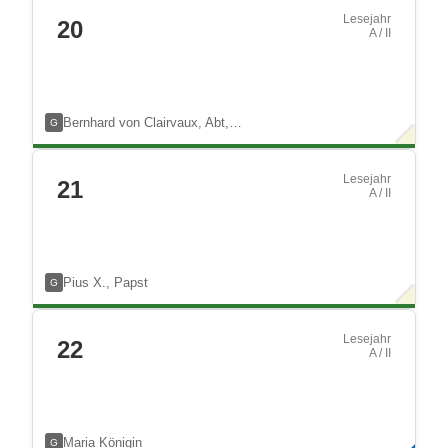
Lesejahr
20
A / II
Bernhard von Clairvaux, Abt,…
G
Lesejahr
21
A / II
Pius X., Papst
G
Lesejahr
22
A / II
Maria Königin
G