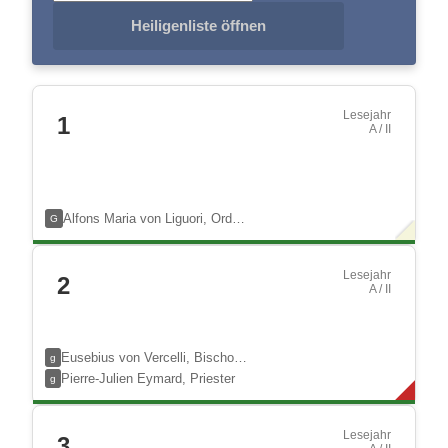
Heiligenliste öffnen
Lesejahr
1
A / II
Alfons Maria von Liguori, Ord…
G
Lesejahr
2
A / II
Eusebius von Vercelli, Bischo…
g
Pierre-Julien Eymard, Priester
g
Lesejahr
3