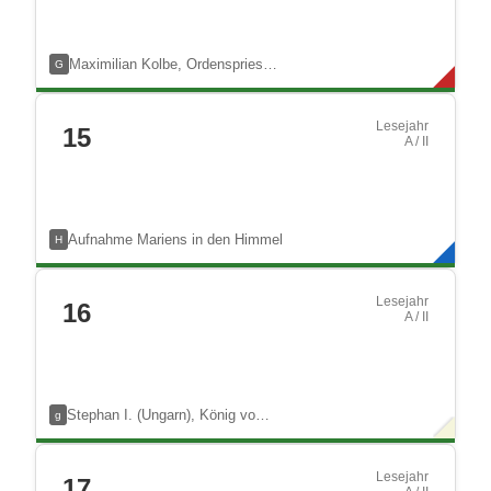
Maximilian Kolbe, Ordenspries…
G
Lesejahr
15
A / II
Aufnahme Mariens in den Himmel
H
Lesejahr
16
A / II
Stephan I. (Ungarn), König vo…
g
Lesejahr
17