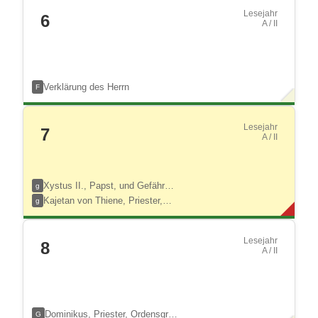
Lesejahr
6
A / II
Verklärung des Herrn
F
Lesejahr
7
A / II
Xystus II., Papst, und Gefähr…
g
Kajetan von Thiene, Priester,…
g
Lesejahr
8
A / II
Dominikus, Priester, Ordensgr…
G