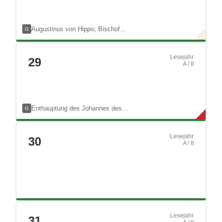
Augustinus von Hippo, Bischof…
G
Lesejahr
29
A / II
Enthauptung des Johannes des…
G
Lesejahr
30
A / II
Lesejahr
31