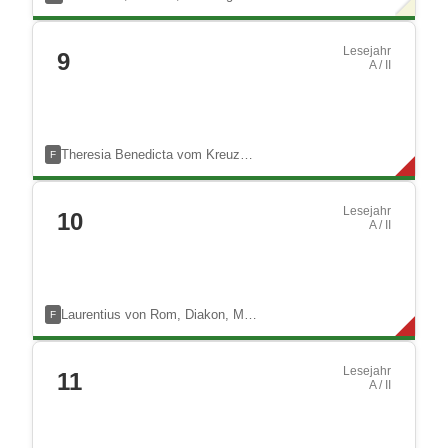
Lesejahr
9
A / II
Theresia Benedicta vom Kreuz…
F
Lesejahr
10
A / II
Laurentius von Rom, Diakon, M…
F
Lesejahr
11
A / II