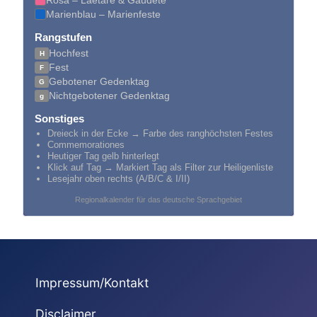
Rosa – Laetare & Gaudete
Marienblau – Marienfeste
Rangstufen
Hochfest
H
Fest
F
Gebotener Gedenktag
G
Nichtgebotener Gedenktag
g
Sonstiges
Dreieck in der Ecke → Farbe des ranghöchsten Festes
Commemorationes
Heutiger Tag gelb hinterlegt
Klick auf Tag → Markiert Tag als Filter zur Heiligenliste
Lesejahr oben rechts (A/B/C & I/II)
Regionalkalender für das deutsche Sprachgebiet
Impressum/Kontakt
Disclaimer