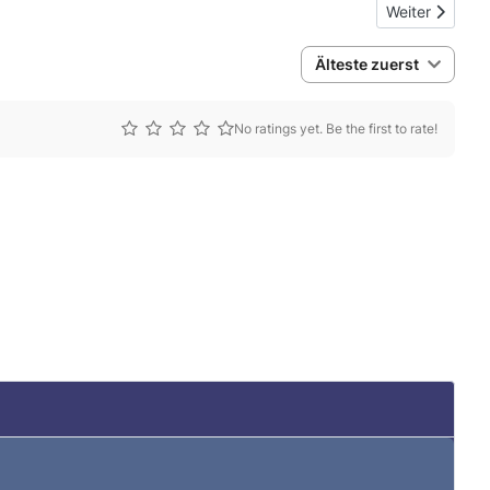
Nächster Beitr
Weiter
Älteste zuerst
No ratings yet. Be the first to rate!