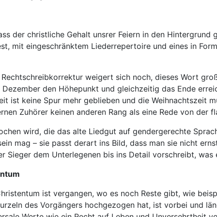
ss der christliche Gehalt unsrer Feiern in den Hintergrund 
fest, mit eingeschränktem Liederrepertoire und eines in F
he Rechtschreibkorrektur weigert sich noch, dieses Wort gr
ezember den Höhepunkt und gleichzeitig das Ende erreicht
eit ist keine Spur mehr geblieben und die Weihnachtszeit 
rnen Zuhörer keinen anderen Rang als eine Rede von der 
chen wird, die das alte Liedgut auf gendergerechte Sprac
in mag – sie passt derart ins Bild, dass man sie nicht ernst
er Sieger dem Unterlegenen bis ins Detail vorschreibt, was
entum
Christentum ist vergangen, wo es noch Reste gibt, wie beisp
urzeln des Vorgängers hochgezogen hat, ist vorbei und läng
iversale Werte wie ein Recht auf Leben und Unversehrtheit