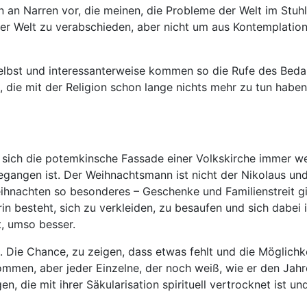
 an Narren vor, die meinen, die Probleme der Welt im Stuhl
 der Welt zu verabschieden, aber nicht um aus Kontemplati
 selbst und interessanterweise kommen so die Rufe des Beda
 die mit der Religion schon lange nichts mehr zu tun haben,
 sich die potemkinsche Fassade einer Volkskirche immer wen
egangen ist. Der Weihnachtsmann ist nicht der Nikolaus un
eihnachten so besonderes – Geschenke und Familienstreit 
arin besteht, sich zu verkleiden, zu besaufen und sich dabe
t, umso besser.
. Die Chance, zu zeigen, dass etwas fehlt und die Möglichke
mmen, aber jeder Einzelne, der noch weiß, wie er den Jahr
gen, die mit ihrer Säkularisation spirituell vertrocknet ist 