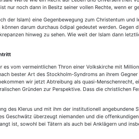
t nur noch dann in Besitz seiner vollen Rechte, wenn er g
uch der Islam) eine Gegenbewegung zum Christentum und let
en können darum durchaus ödipal gedeutet werden. Gegen da
iskrepanzen hinweg zu sehen. Wie weit der Islam dann letzt
tritt
r es vom vermeintlichen Thron einer Volkskirche mit Milli
 nach bester Art des Stockholm-Syndroms an ihrem Gegner 
bekommen wir jetzt Abtreibung als quasi-Menschenrecht, ei
ischen Gründen zur Perspektive. Dass die christlichen Fest
rung des Klerus und mit ihm der institutionell angebundene 
ales Geschwätz überzeugt niemanden und die offenkundigen 
gt ist, sowohl bei Tätern als auch bei Anklägern und insb