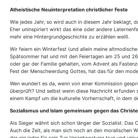
Atheistische Neuinterpretation christlicher Feste
Wie jedes Jahr, so wird auch in diesem Jahr beklagt, da
Eher uninspiriert wirkt das eine oder andere Laternen
mehr eine Hintergrundgeschichte zu erzählen weiß.
Wir feiern ein Winterfest (und allein meine altmodisc
Spätsommer hat und mit den Feiertagen am 25 und 26 D
oder gar der Familie gehalten, vom Advent als Fastenz
Fest der Menschwerdung Gottes, hat das für den mode
Wen wundert es da, wenn von einer Kommission gespro
überprüft? Und selbst wenn diese Nachricht erfunden se
einem Kampf um die kulturelle Vorherrschaft, in dem d
Sozialismus und Islam gemeinsam gegen das Christ
Als Sieger wähnt sich schon länger der Sozialist. Das 
Auch die Zeit, als man sich noch an den moralischen W
der ein jeder für sein Tun Verantwortung trug und un