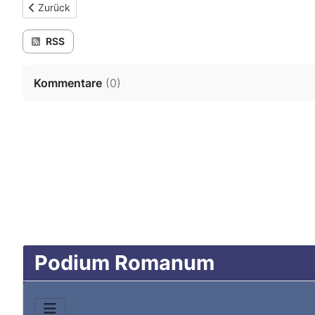
Vorheriger Beitrag: Pietätslosigkeit
Zurück
RSS
Kommentare
(
0
)
Podium Romanum