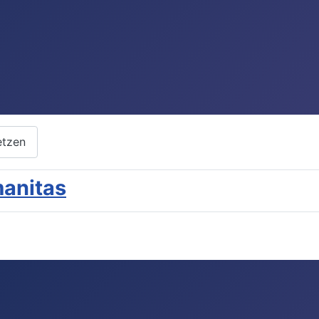
etzen
anitas