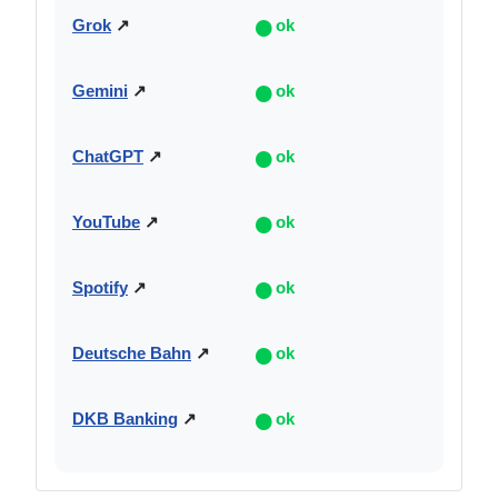
●
Grok
↗
ok
●
Gemini
↗
ok
●
ChatGPT
↗
ok
●
YouTube
↗
ok
●
Spotify
↗
ok
●
Deutsche Bahn
↗
ok
●
DKB Banking
↗
ok