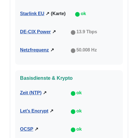
●
Starlink EU
↗ (Karte)
ok
●
DE-CIX Power
↗
13.9 Tbps
●
Netzfrequenz
↗
50.008 Hz
Basisdienste & Krypto
●
Zeit (NTP)
↗
ok
●
Let’s Encrypt
↗
ok
●
OCSP
↗
ok