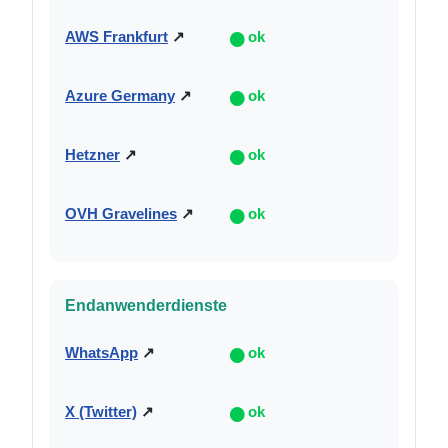
●
AWS Frankfurt
↗
ok
●
Azure Germany
↗
ok
●
Hetzner
↗
ok
●
OVH Gravelines
↗
ok
Endanwenderdienste
●
WhatsApp
↗
ok
●
X (Twitter)
↗
ok