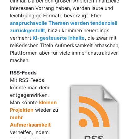
einmal. Da bei den großen Anbieten finanzielle
Interessen Vorrang haben, werden laute und
leichtgängige Formate bevorzugt. Eher
anspruchsvolle Themen werden tendenziell
zurückgestellt
, hinzu kommen neuerdings
vermehrt
KI-gesteuerte Inhalte
, die zwar mit
reißerischen Titeln Aufmerksamkeit erhaschen,
Plattformen aber für viele immer unattraktiver
machen.
RSS-Feeds
Mit RSS-Feeds
könnte man dem
entgegenwirken.
Man könnte
kleinen
Projekten
wieder zu
mehr
Aufmerksamkeit
verhelfen, indem