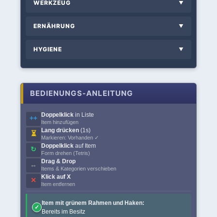
WERKZEUG
▼
ERNÄHRUNG
▼
HYGIENE
▼
BEDIENUNGS-ANLEITUNG
Doppelklick
in Liste
++
Item hinzufügen
Lang drücken
(1s)
⏳
Markieren: Vorhanden ✓
Doppelklick
auf Item
↻
Form drehen (Tetris)
Drag & Drop
↔
Items & Kategorien verschieben
Klick auf X
✕
Item entfernen
Item mit grünem Rahmen und Haken:
✓
Bereits im Besitz