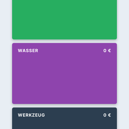
WASSER
0 €
WERKZEUG
0 €