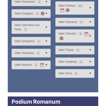
Vater Euprepios
▼
1
Vater Poimen
12
▼
?
?
Vater Evagrius
▼
1
Vater Sylvanus
▼
1
Vater Gerontius von
▼
Petra
1
Vater Theodor
8
▼
?
Vater Gregorios
▼
1
Vater Theon
▼
1
Vater Helladius
▼
1
Vater Xanthias
▼
2
Vater Hilarion
▼
1
Vater Zeno
▼
2
Podium Romanum