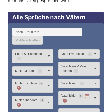
dem das Urteil gesprochen wird.
Alle Sprüche nach Vätern
✕ Alle schließen
Engel St. Pachomius
Vater Hyperichius
▼
2
▼
1
Vater Isaak & Vater
▼
Mutter Matrona
▼
Poimen
1
1
Mutter Syncletia
Vater Isaiah
▼
4
4
▼
?
Vater Isidor
6
▼
Mutter Theodora
?
3
▼
?