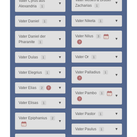
Vater Moses & Bruder
Vater Cyrus aus
▼
▼
Zacharias
Alexandria
1
1
Vater Niketa
▼
Vater Daniel
▼
1
1
Vater Nilus
Vater Daniel der
3
▼
▼
?
Pharanite
1
Vater Or
▼
Vater Dulas
▼
1
1
Vater Palladius
Vater Elegrius
▼
1
1
▼
?
?
Vater Elias
▼
2
Vater Pambo
1
▼
?
Vater Elisas
▼
1
Vater Pastor
▼
1
Vater Epiphanius
2
▼
Vater Paulus
▼
1