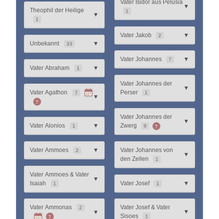
Vater Isidor aus Pelusia
▼
Theophil der Heilige
1
▼
1
Vater Jakob
▼
2
Unbekannt
▼
33
Vater Johannes
▼
7
Vater Abraham
▼
1
Vater Johannes der
▼
Vater Agathon
Perser
7
1
▼
?
Vater Johannes der
▼
?
Vater Alonios
▼
Zwerg
1
9
Vater Ammoes
▼
Vater Johannes von
2
▼
den Zellen
1
Vater Ammoes & Vater
▼
Isaiah
Vater Josef
▼
1
1
Vater Ammonas
Vater Josef & Vater
2
▼
▼
?
Sisoes
1