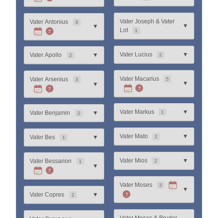
Vater Joseph & Vater
Vater Antonius
8
▼
▼
Lot
?
1
Vater Lucius
▼
Vater Apollo
▼
2
2
Vater Macarius
Vater Arsenius
5
3
▼
▼
?
?
Vater Markus
▼
Vater Benjamin
▼
1
2
Vater Mato
▼
Vater Bes
▼
2
1
Vater Mios
▼
Vater Bessarion
2
1
▼
?
Vater Moses
3
▼
?
Vater Copres
▼
2