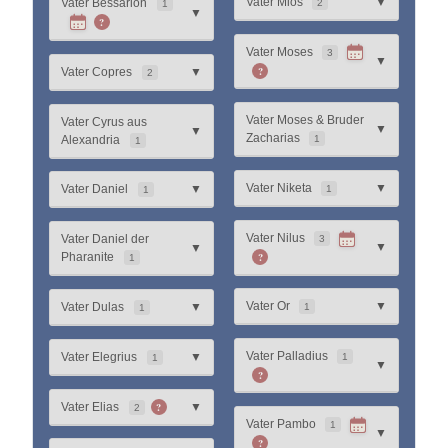
Vater Mios
▼
Vater Bessarion
2
1
▼
?
Vater Moses
3
▼
?
Vater Copres
▼
2
Vater Moses & Bruder
Vater Cyrus aus
▼
▼
Zacharias
Alexandria
1
1
Vater Niketa
▼
Vater Daniel
▼
1
1
Vater Nilus
Vater Daniel der
3
▼
▼
?
Pharanite
1
Vater Or
▼
Vater Dulas
▼
1
1
Vater Palladius
Vater Elegrius
▼
1
1
▼
?
?
Vater Elias
▼
2
Vater Pambo
1
▼
?