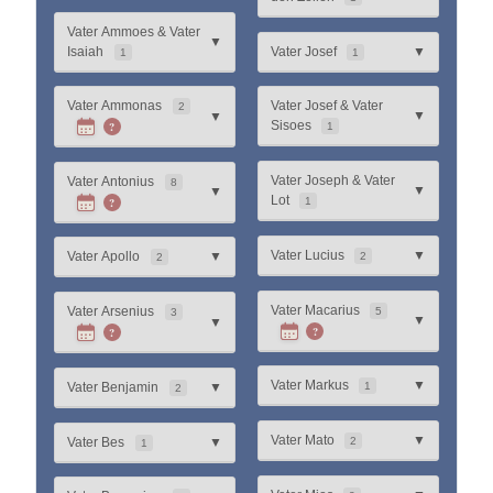
Vater Ammoes & Vater
▼
Isaiah
Vater Josef
▼
1
1
Vater Ammonas
Vater Josef & Vater
2
▼
▼
?
Sisoes
1
Vater Joseph & Vater
Vater Antonius
8
▼
▼
Lot
?
1
Vater Lucius
▼
Vater Apollo
▼
2
2
Vater Macarius
Vater Arsenius
5
3
▼
▼
?
?
Vater Markus
▼
Vater Benjamin
▼
1
2
Vater Mato
▼
Vater Bes
▼
2
1