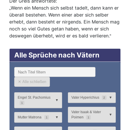
Der Greis antwortete:
Wenn ein Mensch sich selbst tadelt, dann kann er
„
überall bestehen. Wenn einer aber sich selber
erhebt, dann besteht er nirgends. Ein Mensch mag
noch so viel Gutes getan haben, wenn er sich
deswegen überhebt, wird er es bald verlieren.
“
Alle Sprüche nach Vätern
✕ Alle schließen
Engel St. Pachomius
Vater Hyperichius
▼
2
▼
1
Vater Isaak & Vater
▼
Mutter Matrona
▼
Poimen
1
1