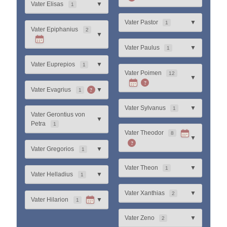
Vater Elisas
▼
1
Vater Pastor
▼
1
Vater Epiphanius
2
▼
Vater Paulus
▼
1
Vater Euprepios
▼
1
Vater Poimen
12
▼
?
?
Vater Evagrius
▼
1
Vater Sylvanus
▼
1
Vater Gerontius von
▼
Petra
1
Vater Theodor
8
▼
?
Vater Gregorios
▼
1
Vater Theon
▼
1
Vater Helladius
▼
1
Vater Xanthias
▼
2
Vater Hilarion
▼
1
Vater Zeno
▼
2