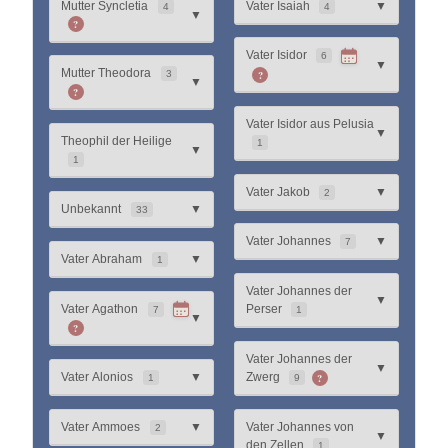
Mutter Syncletia
Vater Isaiah
▼
4
4
▼
?
Vater Isidor
6
▼
Mutter Theodora
?
3
▼
?
Vater Isidor aus Pelusia
▼
Theophil der Heilige
1
▼
1
Vater Jakob
▼
2
Unbekannt
▼
33
Vater Johannes
▼
7
Vater Abraham
▼
1
Vater Johannes der
▼
Vater Agathon
Perser
7
1
▼
?
Vater Johannes der
▼
?
Vater Alonios
▼
Zwerg
1
9
Vater Ammoes
▼
Vater Johannes von
2
▼
den Zellen
1