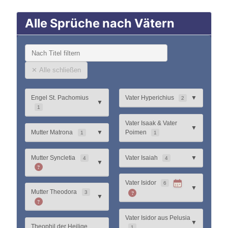
Alle Sprüche nach Vätern
✕ Alle schließen
Engel St. Pachomius
Vater Hyperichius
▼
2
▼
1
Vater Isaak & Vater
▼
Mutter Matrona
▼
Poimen
1
1
Mutter Syncletia
Vater Isaiah
▼
4
4
▼
?
Vater Isidor
6
▼
Mutter Theodora
?
3
▼
?
Vater Isidor aus Pelusia
▼
Theophil der Heilige
1