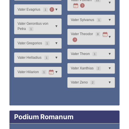
Vater Poimen
12
▼
?
?
Vater Evagrius
▼
1
Vater Sylvanus
▼
1
Vater Gerontius von
▼
Petra
1
Vater Theodor
8
▼
?
Vater Gregorios
▼
1
Vater Theon
▼
1
Vater Helladius
▼
1
Vater Xanthias
▼
2
Vater Hilarion
▼
1
Vater Zeno
▼
2
Podium Romanum