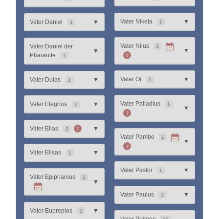
Vater Niketa
▼
Vater Daniel
▼
1
1
Vater Nilus
Vater Daniel der
3
▼
▼
?
Pharanite
1
Vater Or
▼
Vater Dulas
▼
1
1
Vater Palladius
Vater Elegrius
▼
1
1
▼
?
?
Vater Elias
▼
2
Vater Pambo
1
▼
?
Vater Elisas
▼
1
Vater Pastor
▼
1
Vater Epiphanius
2
▼
Vater Paulus
▼
1
Vater Euprepios
▼
1