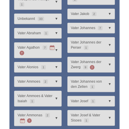
▼
1
Vater Jakob
▼
2
Unbekannt
▼
33
Vater Johannes
▼
7
Vater Abraham
▼
1
Vater Johannes der
▼
Vater Agathon
Perser
7
1
▼
?
Vater Johannes der
▼
?
Vater Alonios
▼
Zwerg
1
9
Vater Ammoes
▼
Vater Johannes von
2
▼
den Zellen
1
Vater Ammoes & Vater
▼
Isaiah
Vater Josef
▼
1
1
Vater Ammonas
Vater Josef & Vater
2
▼
▼
?
Sisoes
1