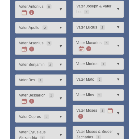
Vater Joseph & Vater
Vater Antonius
8
▼
▼
Lot
?
1
Vater Lucius
▼
Vater Apollo
▼
2
2
Vater Macarius
Vater Arsenius
5
3
▼
▼
?
?
Vater Markus
▼
Vater Benjamin
▼
1
2
Vater Mato
▼
Vater Bes
▼
2
1
Vater Mios
▼
Vater Bessarion
2
1
▼
?
Vater Moses
3
▼
?
Vater Copres
▼
2
Vater Moses & Bruder
Vater Cyrus aus
▼
▼
Zacharias
Alexandria
1
1